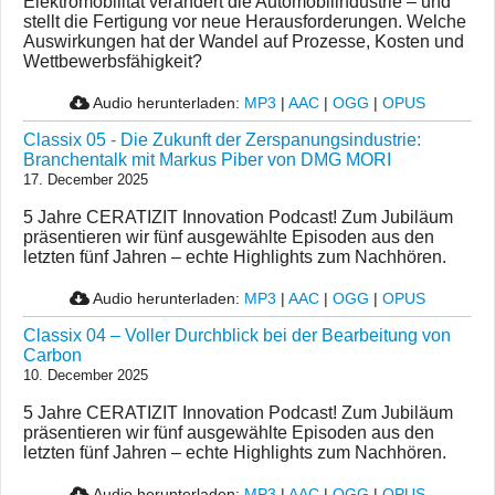
Elektromobilität verändert die Automobilindustrie – und
stellt die Fertigung vor neue Herausforderungen. Welche
Auswirkungen hat der Wandel auf Prozesse, Kosten und
Wettbewerbsfähigkeit?
Audio herunterladen:
MP3
|
AAC
|
OGG
|
OPUS
Classix 05 - Die Zukunft der Zerspanungsindustrie:
Branchentalk mit Markus Piber von DMG MORI
17. December 2025
5 Jahre CERATIZIT Innovation Podcast! Zum Jubiläum
präsentieren wir fünf ausgewählte Episoden aus den
letzten fünf Jahren – echte Highlights zum Nachhören.
Audio herunterladen:
MP3
|
AAC
|
OGG
|
OPUS
Classix 04 – Voller Durchblick bei der Bearbeitung von
Carbon
10. December 2025
5 Jahre CERATIZIT Innovation Podcast! Zum Jubiläum
präsentieren wir fünf ausgewählte Episoden aus den
letzten fünf Jahren – echte Highlights zum Nachhören.
Audio herunterladen:
MP3
|
AAC
|
OGG
|
OPUS